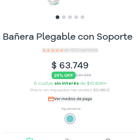
Slide
Slide
Slide
1
Slide
2
Slide
3
4
5
Bañera Plegable con Soporte
Ver
1933
opiniones
$
63.749
25
% OFF
$ 84.999
6 cuotas
sin interés
de
$10.624
83
Precio sin impuestos nacionales:
$
52.685,12
Ver medios de pago
Aguamarina