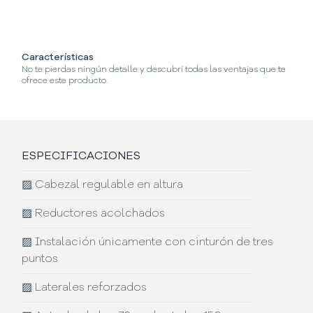
Características
¿C
No te pierdas ningún detalle y descubrí todas las ventajas que te
Se
ofrece este producto.
ESPECIFICACIONES
▨
Cabezal regulable en altura
▨
Reductores acolchados
▨
Instalación únicamente con cinturón de tres
puntos
▨
Laterales reforzados