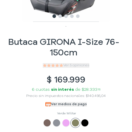
Slide
Slide
Slide
1
Slide
2
Slide
3
4
5
-
Butaca GIRONA I-Size 76-
150cm
Ver
5
opiniones
$
169.999
6 cuotas
sin interés
de
$28.333
16
Precio sin impuestos nacionales:
$
140.495,04
Ver medios de pago
Verde Militar