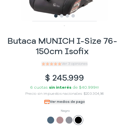
Slide
Slide
Slide
1
Slide
2
3
4
-
Butaca MUNICH I-Size 76-
150cm Isofix
Ver
3
opiniones
$
245.999
6 cuotas
sin interés
de
$40.999
83
Precio sin impuestos nacionales:
$
203.304,96
Ver medios de pago
Negro