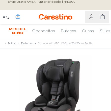
Envio Gratis AMBA - Interior desde $ 44.000
MES DEL
Cochecitos
Butacas
Cunas
Sillas
NIÑO
Inicio
Butacas
Butaca MUNICH I-Size 76-150cm Isofix