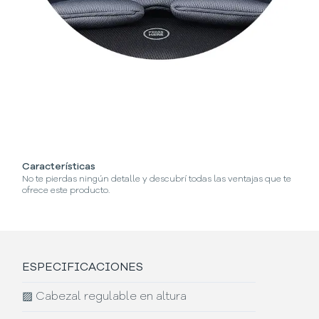
Características
¿C
No te pierdas ningún detalle y descubrí todas las ventajas que te
Se
ofrece este producto.
ESPECIFICACIONES
▨
Cabezal regulable en altura