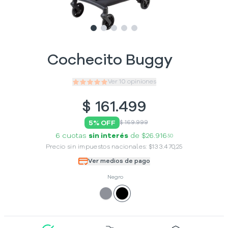
Slide
Slide
Slide
1
Slide
2
Slide
3
4
5
Cochecito Buggy
Ver
10
opiniones
$
161.499
5
% OFF
$ 169.999
6 cuotas
sin interés
de
$26.916
50
Precio sin impuestos nacionales:
$
133.470,25
Ver medios de pago
Negro