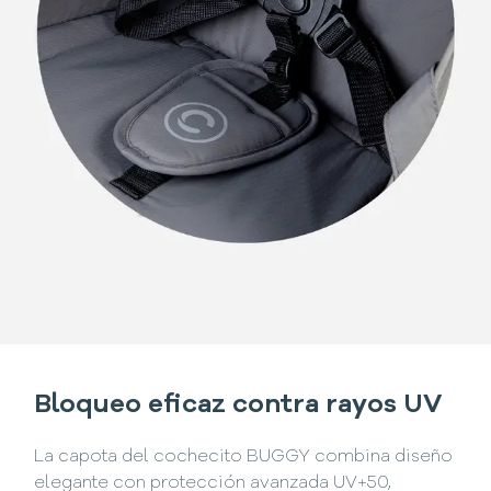
Bloqueo eficaz contra rayos UV
La capota del cochecito BUGGY combina diseño
elegante con protección avanzada UV+50,