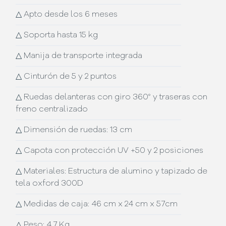
△
Apto desde los 6 meses
△
Soporta hasta 15 kg
△
Manija de transporte integrada
△
Cinturón de 5 y 2 puntos
△
Ruedas delanteras con giro 360° y traseras con
freno centralizado
△
Dimensión de ruedas: 13 cm
△
Capota con protección UV +50 y 2 posiciones
△
Materiales: Estructura de alumino y tapizado de
tela oxford 300D
△
Medidas de caja: 46 cm x 24 cm x 57cm
△
Peso: 4,7 Kg