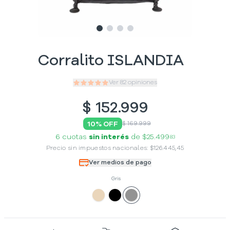
Slide
Slide
Slide
1
Slide
2
3
4
Corralito ISLANDIA
Ver
82
opiniones
$
152.999
10
% OFF
$ 169.999
6 cuotas
sin interés
de
$25.499
83
Precio sin impuestos nacionales:
$
126.445,45
Ver medios de pago
Gris