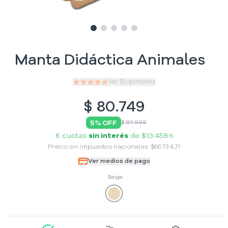
Slide
Slide
Slide
1
Slide
2
Slide
3
4
5
Manta Didáctica Animales
Ver
12
opiniones
$
80.749
5
% OFF
$ 84.999
6 cuotas
sin interés
de
$13.458
16
Precio sin impuestos nacionales:
$
66.734,71
Ver medios de pago
Beige