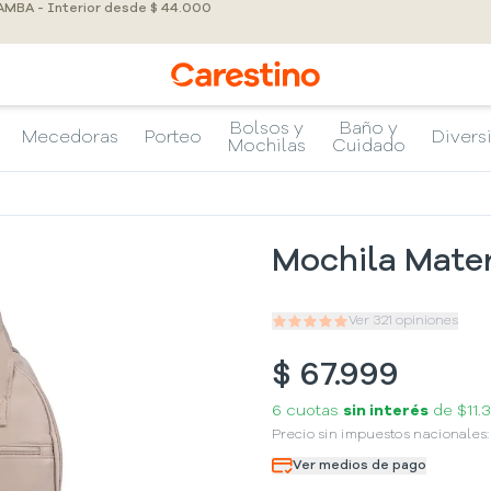
 AMBA - Interior desde $ 44.000
Bolsos y
Baño y
Mecedoras
Porteo
Divers
Mochilas
Cuidado
Mochila Mate
Ver
321
opiniones
$
67.999
6 cuotas
sin interés
de
$11.
Precio sin impuestos nacionales
Ver medios de pago