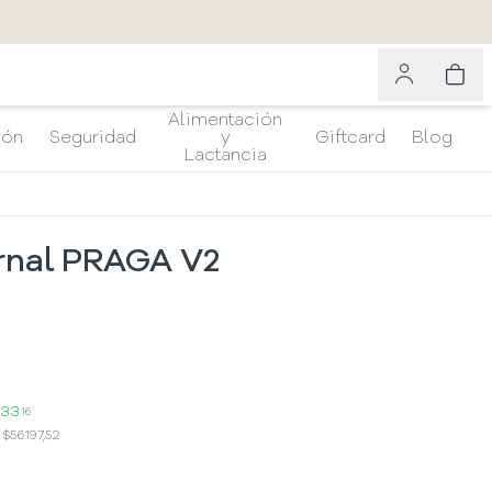
Alimentación
ión
Seguridad
y
Giftcard
Blog
Lactancia
rnal PRAGA V2
333
16
:
$
56.197,52