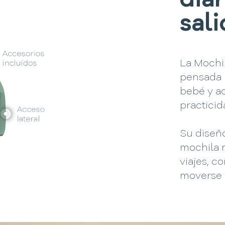
diar
sali
La Mochi
pensada 
bebé y ac
practicid
Su diseño
mochila m
viajes, c
moverse 