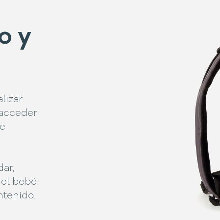
o y
lizar
y acceder
ue
dar,
del bebé
ntenido.