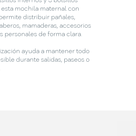
sillos internos y 3 bolsillos
, esta mochila maternal con
 permite distribuir pañales,
aberos, mamaderas, accesorios
os personales de forma clara.
ización ayuda a mantener todo
ible durante salidas, paseos o
.