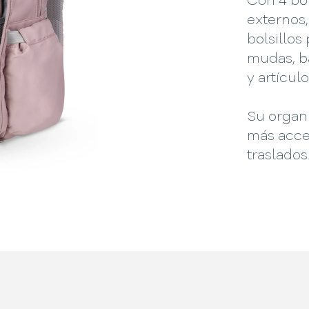
Con 4 bol
externos
bolsillos
mudas, b
y artícul
Su organ
más acces
traslados