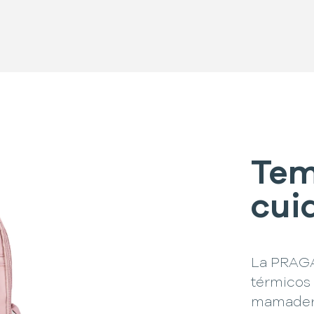
Tem
cuid
La PRAGA
térmicos 
mamadera