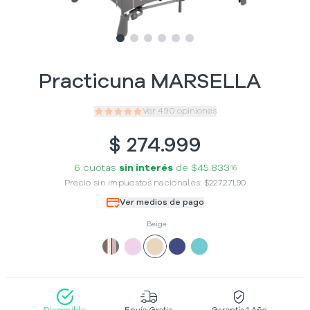
Slide
Slide
Slide
1
Slide
2
Slide
3
Slide
4
5
6
Practicuna MARSELLA
Ver
490
opiniones
$
274.999
6 cuotas
sin interés
de
$45.833
16
Precio sin impuestos nacionales:
$
227.271,90
Ver medios de pago
Beige