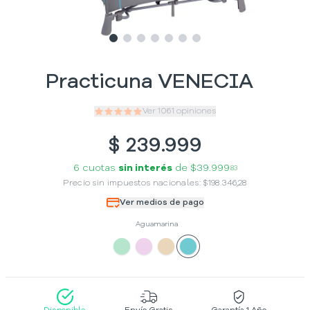
Slide
Slide
Slide
1
Slide
2
Slide
3
Slide
4
Slide
5
6
7
Practicuna VENECIA
Ver
1061
opiniones
$
239.999
6 cuotas
sin interés
de
$39.999
83
Precio sin impuestos nacionales:
$
198.346,28
Ver medios de pago
Aguamarina