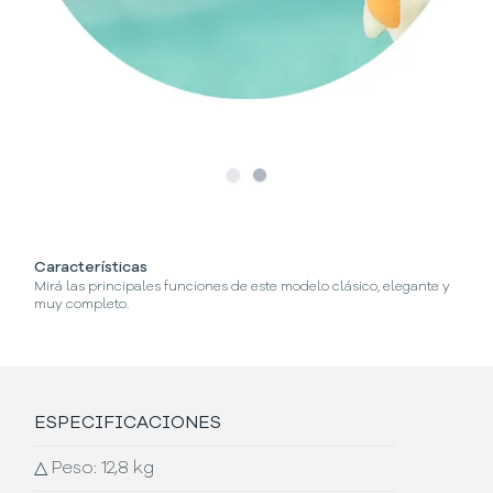
Slide
Slide
1
2
Características
¿
Mirá las principales funciones de este modelo clásico, elegante y
Se
muy completo.
ESPECIFICACIONES
△
Peso: 12,8 kg