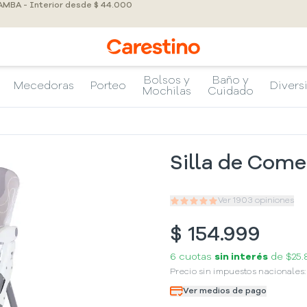
 AMBA - Interior desde $ 44.000
Bolsos y
Baño y
Mecedoras
Porteo
Divers
Mochilas
Cuidado
Silla de Come
Ver
1903
opiniones
$
154.999
6 cuotas
sin interés
de
$25.
Precio sin impuestos nacionales
Ver medios de pago