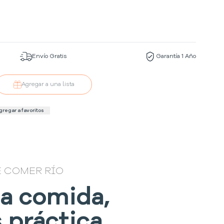
Envío Gratis
Garantía 1 Año
Agregar a una lista
gregar a favoritos
E COMER RÍO
a comida,
 práctica