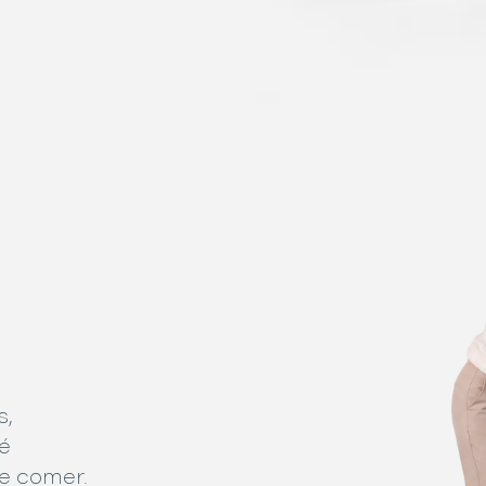
s,
é
de comer.