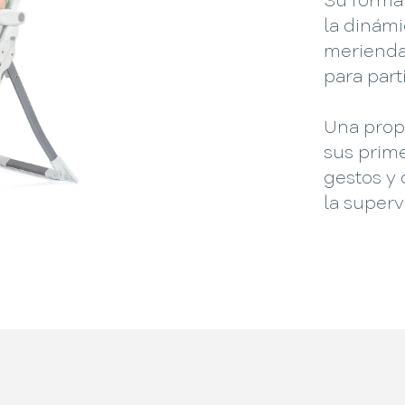
Su format
la dinámi
merienda
para parti
Una prop
sus prim
gestos y
la superv