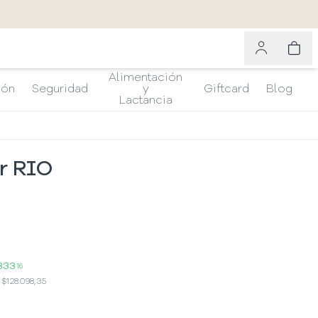
Alimentación
ión
Seguridad
y
Giftcard
Blog
Lactancia
r RIO
833
16
:
$
128.098,35