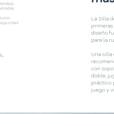
La Silla
primeras
diseño f
para la ru
Una sill
recomend
con sopor
doble, j
práctico 
juego y 