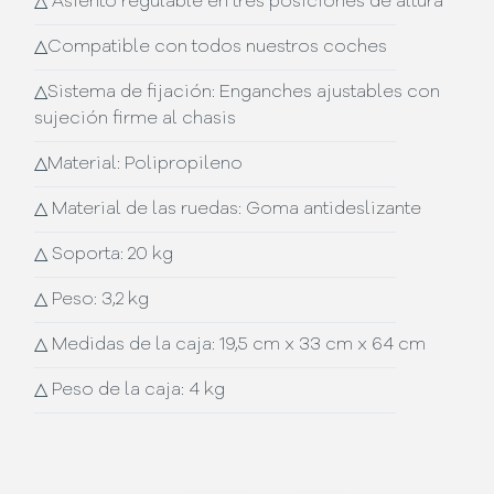
△
Asiento regulable en tres posiciones de altura
△
Compatible con todos nuestros coches
△
Sistema de fijación: Enganches ajustables con
sujeción firme al chasis
△
Material: Polipropileno
△
Material de las ruedas: Goma antideslizante
△
Soporta: 20 kg
△
Peso: 3,2 kg
△
Medidas de la caja: 19,5 cm x 33 cm x 64 cm
△
Peso de la caja: 4 kg