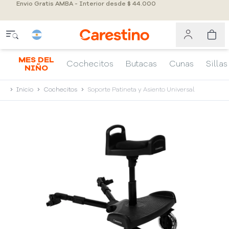
Envio Gratis AMBA - Interior desde $ 44.000
MES DEL
Cochecitos
Butacas
Cunas
Sillas
NIÑO
Inicio
Cochecitos
Soporte Patineta y Asiento Universal