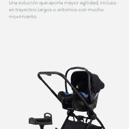
Una solución que aporta mayor agilidad, incluso
en trayectos largos o entornos con mucho
movimiento.