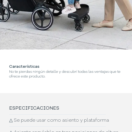
Características
¿
No te pierdas ningún detalle y descubrí todas las ventajas que te
Se
ofrece este producto.
ESPECIFICACIONES
△
Se puede usar como asiento y plataforma