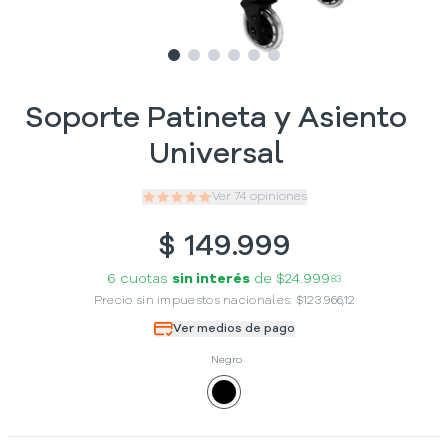
Slide
Slide
Slide
1
Slide
2
Slide
3
Slide
4
5
6
Soporte Patineta y Asiento
Universal
Ver
74
opiniones
$
149.999
6 cuotas
sin interés
de
$24.999
83
Precio sin impuestos nacionales:
$
123.966,12
Ver medios de pago
Negro